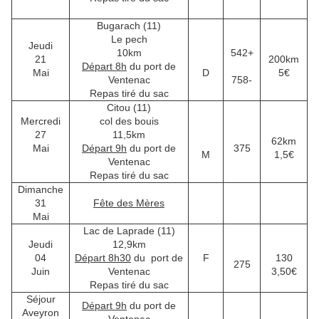
Bugarach (11)
Le pech
Jeudi
10km
542+
21
200km
Départ 8h
du port de
Mai
D
5€
Ventenac
758-
Repas tiré du sac
Citou (11)
Mercredi
col des bouis
27
11,5km
62km
Mai
Départ 9h
du port de
375
M
1,5€
Ventenac
Repas tiré du sac
Dimanche
31
Fête des Mères
Mai
Lac de Laprade (11)
Jeudi
12,9km
04
Départ 8h30
du port de
F
130
275
Juin
Ventenac
3,50€
Repas tiré du sac
Séjour
Départ 9h
du port de
Aveyron