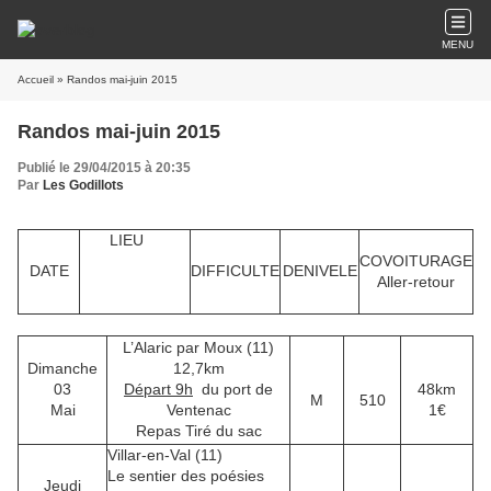
MENU
Accueil
» Randos mai-juin 2015
Randos mai-juin 2015
Publié le 29/04/2015 à 20:35
Par
Les Godillots
LIEU
COVOITURAGE
DATE
DIFFICULTE
DENIVELE
Aller-retour
L’Alaric par Moux (11)
Dimanche
12,7km
03
Départ 9h
du port de
48km
M
510
Mai
Ventenac
1€
Repas Tiré du sac
Villar-en-Val (11)
Le sentier des poésies
Jeudi