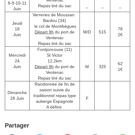
Ventenac
8-9-10-11
Repas tiré du sac
_
_
_
Juin
Verreries de Moussan
Bardou (34)
Jeudi
le col de Montibègues
18
78
Départ 9h
du port de
M/D
515
Juin
2€
Ventenac
Repas tiré du sac
Fontjoncouse (11)
Mercredi
St Victor
24
12,2km
62
Juin
Départ 9h
du port de
M
325
1€
Ventenac
Repas tiré du sac
Randonnée de fin de
saison suivie du
Dimanche
traditionnel repas type
28 Juin
F
auberge Espagnole
A définir.
Partager