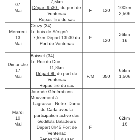
7,5km
07
Départ 9h30
du port de
100km
Mai
F
120
Ventenac
2,50€
Repas Tiré du sac
Cruzy (34)
Mercredi
Le bois de Sérigné
36km
13
7,5km
Départ 13h30 du
F
120
1€
Mai
Port de Ventenac
Boisset (34)
Le Roc du Duc
Dimanche
11,8km
17
65km
Départ 9h
du port de
Mai
F/M
350
1,50€
Ventenac
Repas tiré du sac
Journée Générations
Mouvement à
Lagrasse : Notre Dame
du Carla avec la
Mardi
participation active des
19
62km
Godillots Baladeurs
Mai
1€
Départ 8h45 Port de
F
Ventenac
Repas tiré du sac