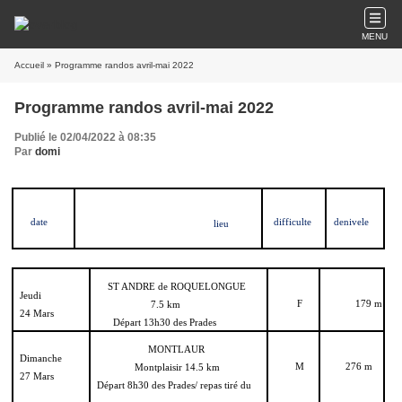
MENU
Accueil
» Programme randos avril-mai 2022
Programme randos avril-mai 2022
Publié le 02/04/2022 à 08:35
Par
domi
date
difficulte
denivele
lieu
ST ANDRE de ROQUELONGUE
Jeudi
F
179 m
7.5 km
24 Mars
Départ 13h30 des Prades
MONTLAUR
Dimanche
M
276 m
Montplaisir 14.5 km
27 Mars
Départ 8h30 des Prades/ repas tiré du