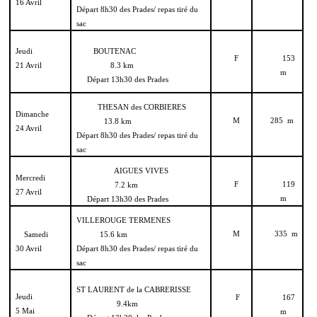
16 Avril
Départ 8h30 des Prades/ repas tiré du
sac
Jeudi
BOUTENAC
F
153
21 Avril
8.3 km
m
Départ 13h30 des Prades
THESAN des CORBIERES
Dimanche
M
285 m
13.8 km
24 Avril
Départ 8h30 des Prades/ repas tiré du
sac
AIGUES VIVES
Mercredi
F
119
7.2 km
27 Avril
m
Départ 13h30 des Prades
VILLEROUGE TERMENES
M
335 m
Samedi
15.6 km
30 Avril
Départ 8h30 des Prades/ repas tiré du
sac
ST LAURENT de la CABRERISSE
Jeudi
F
167
9.4km
5 Mai
m