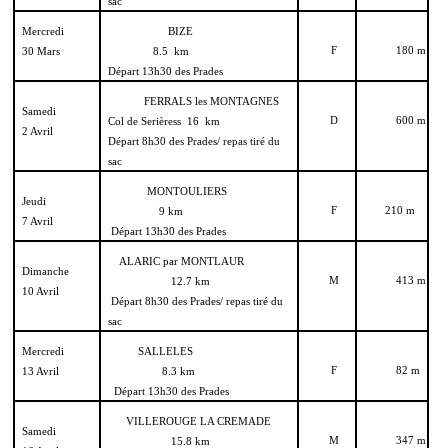
sac
Mercredi
BIZE
F
180 m
30 Mars
8.5 km
Départ 13h30 des Prades
FERRALS les MONTAGNES
Samedi
D
600 m
Col de Serièress 16 km
2 Avril
Départ 8h30 des Prades/ repas tiré du
sac
MONTOULIERS
Jeudi
F
210 m
9 km
7 Avril
Départ 13h30 des Prades
ALARIC par MONTLAUR
Dimanche
M
413 m
12.7 km
10 Avril
Départ 8h30 des Prades/ repas tiré du
sac
Mercredi
SALLELES
F
82 m
13 Avril
8.3 km
Départ 13h30 des Prades
VILLEROUGE LA CREMADE
Samedi
M
347 m
15.8 km