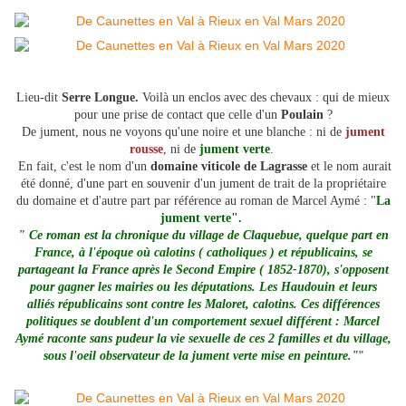
Lieu-dit
Serre Longue.
Voilà un enclos avec des chevaux : qui de mieux
pour une prise de contact que celle d'un
Poulain
?
De jument, nous ne voyons qu'une noire et une blanche : ni de
jument
rousse
, ni de
jument verte
.
En fait, c'est le nom d'un
domaine viticole de Lagrasse
et le nom aurait
été donné, d'une part en souvenir d'un jument de trait de la propriétaire
du domaine et d'autre part par référence au roman de Marcel Aymé : "
La
jument verte".
" Ce roman est la chronique du village de Claquebue, quelque part en
France, à l'époque où calotins ( catholiques ) et républicains, se
partageant la France après le Second Empire ( 1852-1870), s'opposent
pour gagner les mairies ou les députations. Les Haudouin et leurs
alliés républicains sont contre les Maloret, calotins. Ces différences
politiques se doublent d'un comportement sexuel différent : Marcel
Aymé raconte sans pudeur la vie sexuelle de ces 2 familles et du village,
"
sous l'oeil observateur de la jument verte mise en peinture."