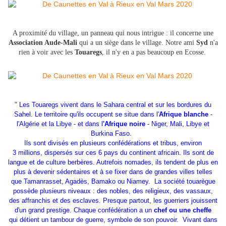
A proximité du village, un panneau qui nous intrigue : il concerne une
Association Aude-Mali
qui a un siège dans le village. Notre ami
Syd
n'a
rien à voir avec les
Touaregs
, il n'y en a pas beaucoup en Ecosse.
"
Les Touaregs vivent dans le Sahara central et sur les bordures du
Sahel. Le territoire qu'ils occupent se situe dans l'
Afrique blanche
-
l'Algérie et la Libye - et dans l
'Afrique noire
- Niger, Mali, Libye et
Burkina Faso.
Ils sont divisés en plusieurs confédérations et tribus, environ
3 millions, dispersés sur ces 6 pays du continent africain. Ils sont de
langue et de culture berbères. Autrefois nomades, ils tendent de plus en
plus à devenir sédentaires et à se fixer dans de grandes villes telles
que Tamanrasset, Agadès, Bamako ou Niamey. L
a société touarègue
possède plusieurs niveaux : des nobles, des religieux, des vassaux,
des affranchis et des esclaves. Presque partout, les guerriers jouissent
d'un grand prestige. Chaque confédération a un
chef ou une cheffe
qui détient un tambour de guerre, symbole de son pouvoir.
Vivant dans