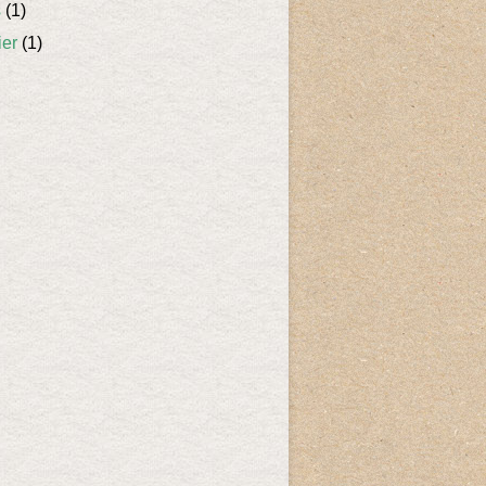
s
(1)
ier
(1)