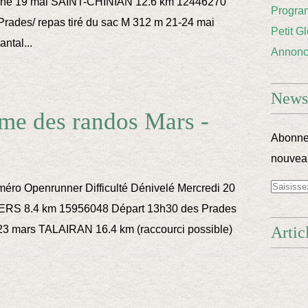
he 19 mai SAINT-CHINIAN 12.6 km 12446270
Progra
Prades/ repas tiré du sac M 312 m 21-24 mai
Petit G
ntal...
Annon
Newsl
me des randos Mars -
Abonnez
nouveau
ro Openrunner Difficulté Dénivelé Mercredi 20
S 8.4 km 15956048 Départ 13h30 des Prades
3 mars TALAIRAN 16.4 km (raccourci possible)
Artic