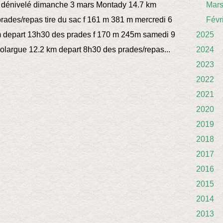
lté dénivelé dimanche 3 mars Montady 14.7 km
Mar
rades/repas tire du sac f 161 m 381 m mercredi 6
Févr
 depart 13h30 des prades f 170 m 245m samedi 9
2025
’olargue 12.2 km depart 8h30 des prades/repas...
2024
2023
2022
2021
2020
2019
2018
2017
2016
2015
2014
2013