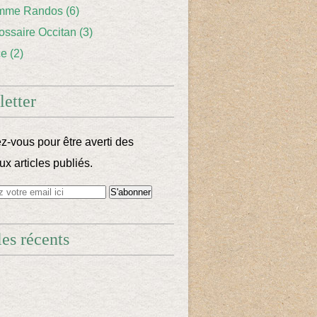
mme Randos
(6)
lossaire Occitan
(3)
ce
(2)
etter
-vous pour être averti des
x articles publiés.
les récents