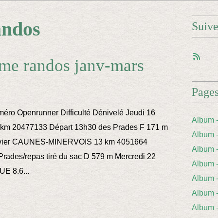
andos
Suiv
me randos janv-mars
Page
ro Openrunner Difficulté Dénivelé Jeudi 16
Album 
 km 20477133 Départ 13h30 des Prades F 171 m
Album 
nvier CAUNES-MINERVOIS 13 km 4051664
Album
Prades/repas tiré du sac D 579 m Mercredi 22
Album
E 8.6...
Album 
Album
Album