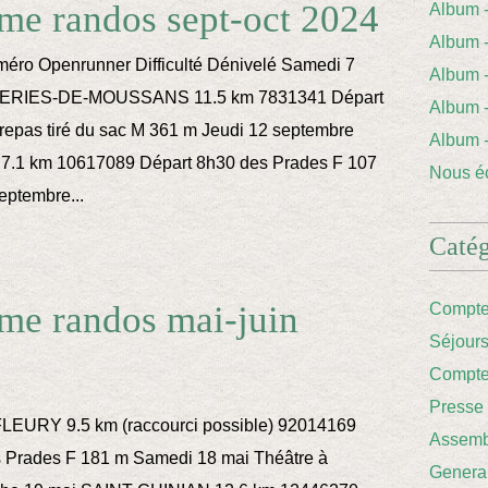
me randos sept-oct 2024
Album
Album 
ro Openrunner Difficulté Dénivelé Samedi 7
Album
ERIES-DE-MOUSSANS 11.5 km 7831341 Départ
Album
repas tiré du sac M 361 m Jeudi 12 septembre
Album
1 km 10617089 Départ 8h30 des Prades F 107
Nous éc
ptembre...
Catég
me randos mai-juin
Compte
Séjour
Compte
Presse
FLEURY 9.5 km (raccourci possible) 92014169
Assemb
 Prades F 181 m Samedi 18 mai Théâtre à
Genera