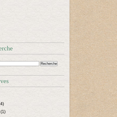
erche
ives
4)
(1)