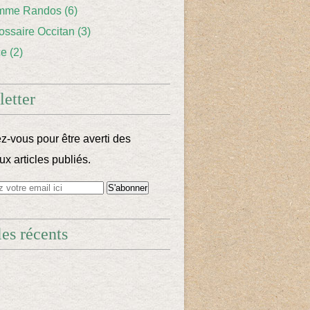
mme Randos
(6)
lossaire Occitan
(3)
ce
(2)
etter
-vous pour être averti des
x articles publiés.
les récents