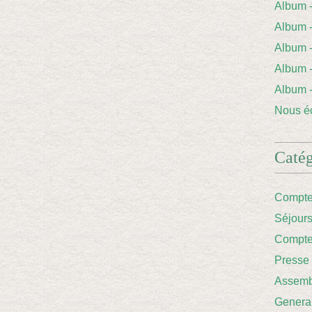
Album
Album 
Album
Album
Album
Nous éc
Catég
Compte
Séjour
Compte
Presse
Assemb
Genera