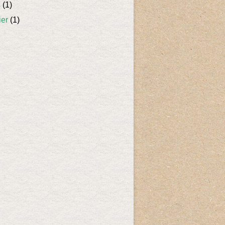
s
(1)
ier
(1)