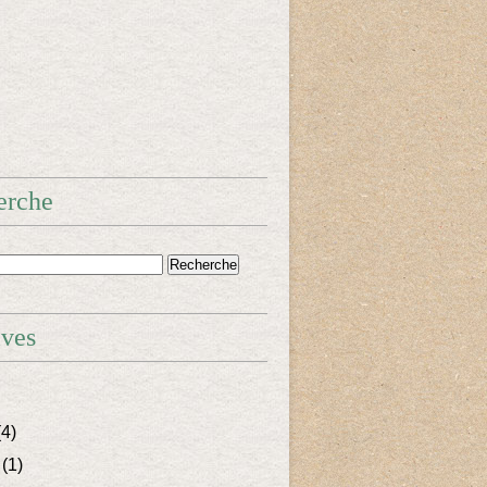
erche
ives
4)
(1)