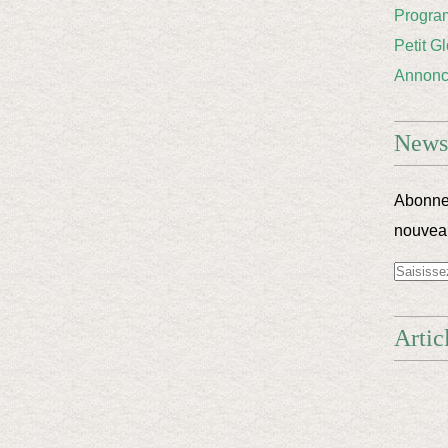
Progra
Petit G
Annon
Newsl
Abonnez
nouveau
Artic