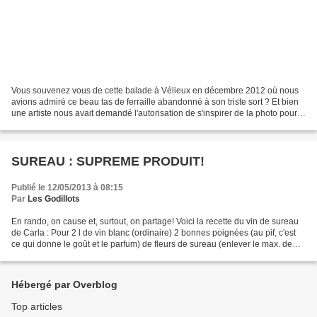
Vous souvenez vous de cette balade à Vélieux en décembre 2012 où nous
avions admiré ce beau tas de ferraille abandonné à son triste sort ? Et bien
une artiste nous avait demandé l'autorisation de s'inspirer de la photo pour
en faire un tableau . Et voilà...
SUREAU : SUPREME PRODUIT!
Publié le 12/05/2013 à 08:15
Par
Les Godillots
En rando, on cause et, surtout, on partage! Voici la recette du vin de sureau
de Carla : Pour 2 l de vin blanc (ordinaire) 2 bonnes poignées (au pif, c'est
ce qui donne le goût et le parfum) de fleurs de sureau (enlever le max. de
vert qui donnerait de...
Hébergé par Overblog
Top articles