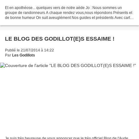
Et en apothéose... quelques vers de notre aède Jo : Nous sommes un
groupe de randonneurs A chaque rendez vous,nous répondons Présents et
de bonne humeur On suit aveuglément Nos guides et présidents Avec cartes
et GPS Ils nous mènent partout sans stress...
LE BLOG DES GODILLOT(E)S ESSAIME !
Publié le 21/07/2014 à 14:22
Par
Les Godillots
Je suis très heureuse de vous annoncer que le très officiel Blog de l'Aude