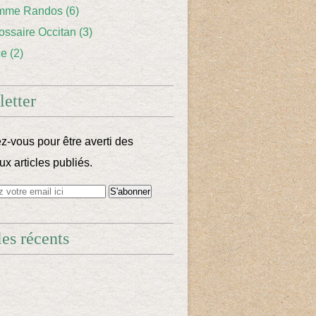
mme Randos
(6)
lossaire Occitan
(3)
ce
(2)
etter
-vous pour être averti des
x articles publiés.
les récents