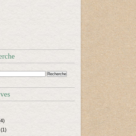
erche
ives
4)
(1)