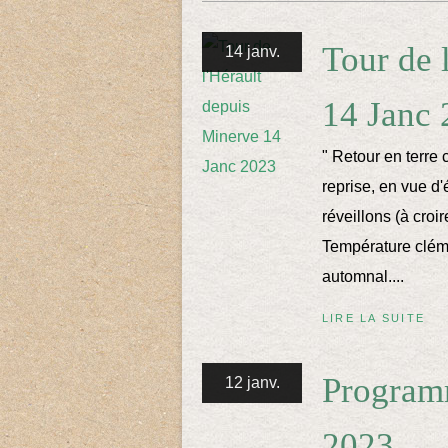
Tour de 
14 janv.
14 Janc
" Retour en terre 
reprise, en vue d
réveillons (à croir
Température clém
automnal....
LIRE LA SUITE
Program
12 janv.
2023