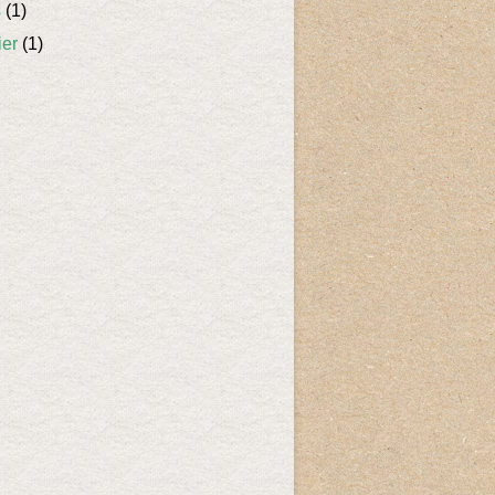
s
(1)
ier
(1)