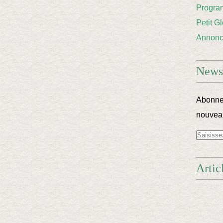
Progra
Petit G
Annon
Newsl
Abonnez
nouveau
Artic