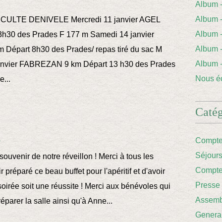
Album
Album 
CULTE DENIVELE Mercredi 11 janvier AGEL
Album
3h30 des Prades F 177 m Samedi 14 janvier
Album
Départ 8h30 des Prades/ repas tiré du sac M
Album
anvier FABREZAN 9 km Départ 13 h30 des Prades
Nous éc
...
Catég
n
Compte
Séjour
ouvenir de notre réveillon ! Merci à tous les
Compte
r préparé ce beau buffet pour l'apéritif et d'avoir
Presse
soirée soit une réussite ! Merci aux bénévoles qui
Assemb
éparer la salle ainsi qu'à Anne...
Genera