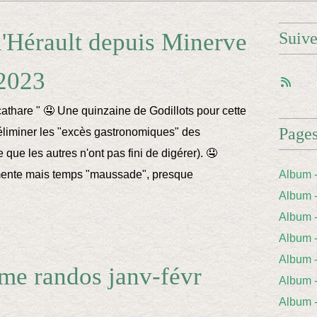
l'Hérault depuis Minerve
Suiv
 2023
cathare " 🤤 Une quinzaine de Godillots pour cette
Page
'éliminer les "excès gastronomiques" des
e que les autres n'ont pas fini de digérer). 🤤
ente mais temps "maussade", presque
Album 
Album 
Album
Album
Album 
me randos janv-févr
Album
Album