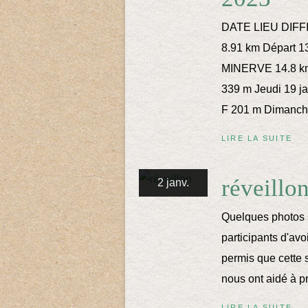
DATE LIEU DIFFI
8.91 km Départ 1
MINERVE 14.8 km 
339 m Jeudi 19 j
F 201 m Dimanche
LIRE LA SUITE
réveillo
2 janv.
Quelques photos s
participants d'avoi
permis que cette 
nous ont aidé à pr
LIRE LA SUITE