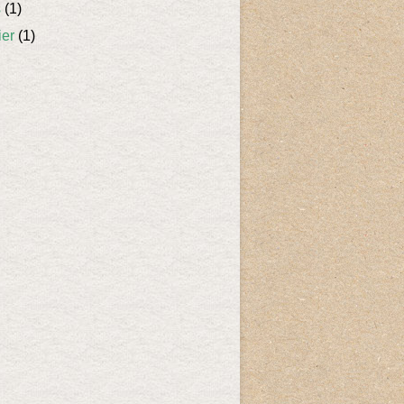
s
(1)
ier
(1)