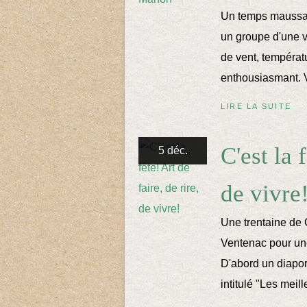
Un temps maussad
un groupe d'une vi
de vent, températ
enthousiasmant. Vo
LIRE LA SUITE
C'est la 
5 déc.
de vivre
Une trentaine de G
Ventenac pour un
D'abord un diapor
intitulé "Les meil