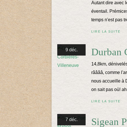
Autant dire avec l
éventail. Prémice
temps n'est pas trè
LIRE LA SUITE
Durban C
9 déc.
14,8km, dénivelé
rââââ, comme l'art
nous accueille à
on sait pas où! ah
LIRE LA SUITE
Sigean 
7 déc.