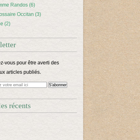
mme Randos
(6)
lossaire Occitan
(3)
ce
(2)
etter
-vous pour être averti des
x articles publiés.
les récents