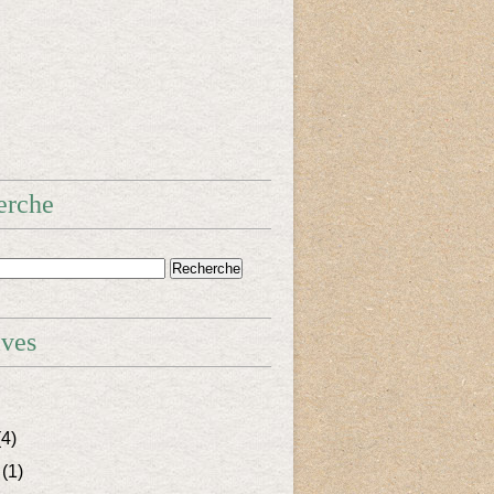
erche
ives
4)
(1)