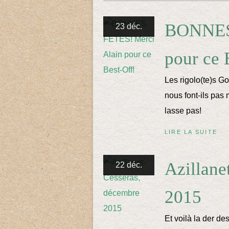
BONNES 
23 déc.
pour ce 
Les rigolo(te)s Go
nous font-ils pas
lasse pas!
LIRE LA SUITE
Azillane
22 déc.
2015
Et voilà la der de