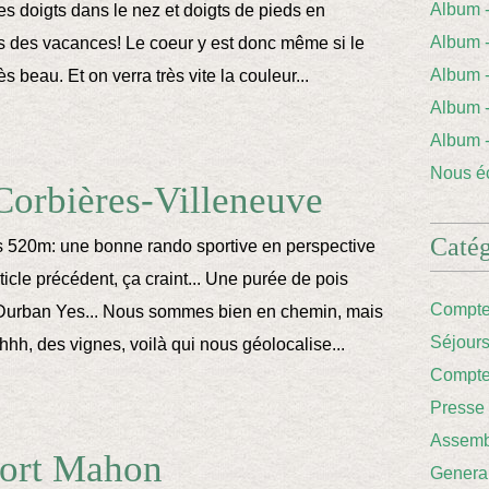
Album
es doigts dans le nez et doigts de pieds en
Album 
s des vacances! Le coeur y est donc même si le
Album
s beau. Et on verra très vite la couleur...
Album
Album
Nous éc
orbières-Villeneuve
Catég
s 520m: une bonne rando sportive en perspective
icle précédent, ça craint... Une purée de pois
Compte
 Durban Yes... Nous sommes bien en chemin, mais
Séjour
hhh, des vignes, voilà qui nous géolocalise...
Compte
Presse
Assemb
Port Mahon
Genera