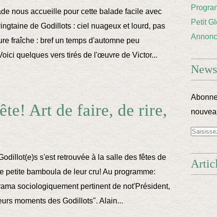
Progra
e nous accueille pour cette balade facile avec
Petit G
ngtaine de Godillots : ciel nuageux et lourd, pas
Annon
ure fraîche : bref un temps d'automne peu
ici quelques vers tirés de l'œuvre de Victor...
Newsl
Abonnez
fête! Art de faire, de rire,
nouveau
!
odillot(e)s s'est retrouvée à la salle des fêtes de
Artic
e petite bamboula de leur cru! Au programme:
ama sociologiquement pertinent de not'Président,
leurs moments des Godillots". Alain...