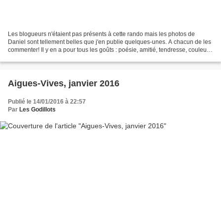
Les blogueurs n'étaient pas présents à cette rando mais les photos de
Daniel sont tellement belles que j'en publie quelques-unes. A chacun de les
commenter! Il y en a pour tous les goûts : poésie, amitié, tendresse, couleur
locale et ornithologie! Merci...
Aigues-Vives, janvier 2016
Publié le 14/01/2016 à 22:57
Par
Les Godillots