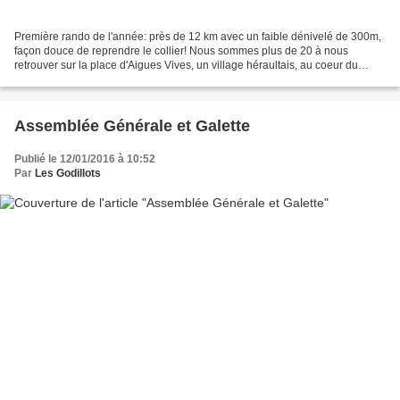
Première rando de l'année: près de 12 km avec un faible dénivelé de 300m,
façon douce de reprendre le collier! Nous sommes plus de 20 à nous
retrouver sur la place d'Aigues Vives, un village héraultais, au coeur du
Minervois Il fait humide... et le brouillard...
Assemblée Générale et Galette
Publié le 12/01/2016 à 10:52
Par
Les Godillots