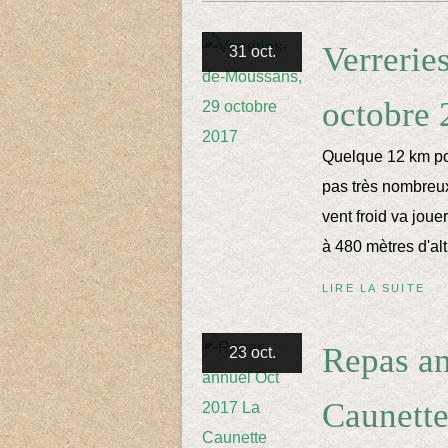
Verrerie
31 oct.
octobre 
Quelque 12 km po
pas très nombreux 
vent froid va joue
à 480 mètres d'alt
LIRE LA SUITE
Repas a
23 oct.
Caunett