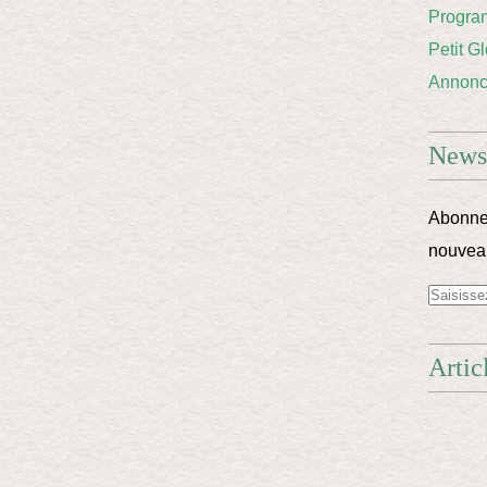
Progra
Petit G
Annon
Newsl
Abonnez
nouveau
Artic