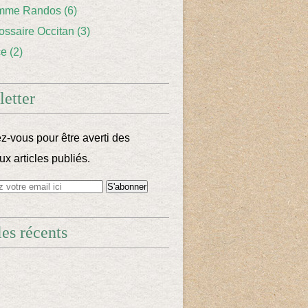
mme Randos
(6)
lossaire Occitan
(3)
ce
(2)
etter
-vous pour être averti des
x articles publiés.
les récents