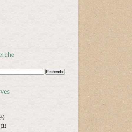
erche
ives
4)
(1)