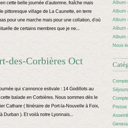
Album
 en cette belle journée d'automne, fraîche mais
Album 
le pittoresque village de La Caunette, en terre
Album
pas pour une marche mais pour une collation, d'où
Album
ituelle de certains membres que je ne...
Album
Nous éc
t-des-Corbières Oct
Catég
Compte
ournée qui s'annonce estivale : 14 Godillots au
Séjour
 cette balade en Corbières. Nous sommes dès le
Compte
ier Cathare ( Itinéraire de Port-la-Nouvelle à Foix,
Presse
à Durban ). Et voilà notre Lyonnais...
Assemb
Genera