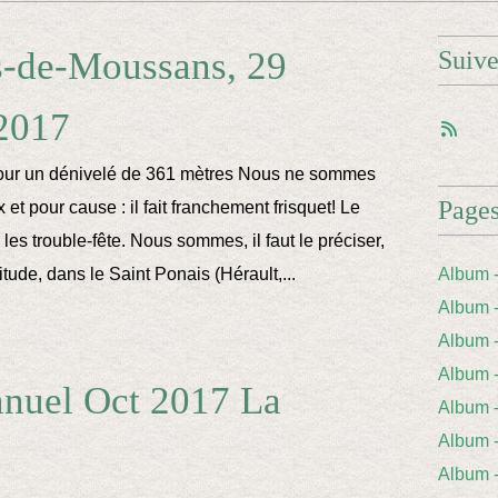
s-de-Moussans, 29
Suiv
2017
ur un dénivelé de 361 mètres Nous ne sommes
Page
et pour cause : il fait franchement frisquet! Le
r les trouble-fête. Nous sommes, il faut le préciser,
itude, dans le Saint Ponais (Hérault,...
Album 
Album 
Album
Album
nnuel Oct 2017 La
Album 
Album
e
Album