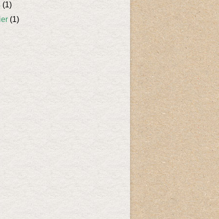
s
(1)
ier
(1)