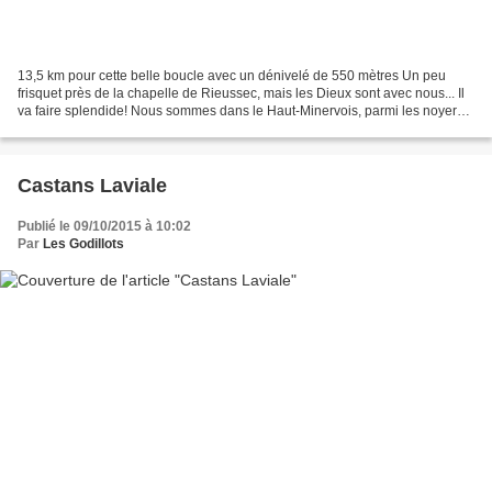
13,5 km pour cette belle boucle avec un dénivelé de 550 mètres Un peu
frisquet près de la chapelle de Rieussec, mais les Dieux sont avec nous... Il
va faire splendide! Nous sommes dans le Haut-Minervois, parmi les noyers ,
les cerisiers, les châtaigniers...
Castans Laviale
Publié le 09/10/2015 à 10:02
Par
Les Godillots