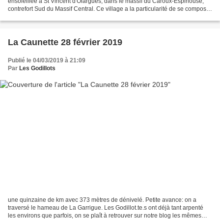
ensoleillée à St Vincent d'Olargues, dans le massif du Caroux-Espinouse,
contrefort Sud du Massif Central. Ce village a la particularité de se composer
de 13 hameaux avec St Vincent...
La Caunette 28 février 2019
Publié le 04/03/2019 à 21:09
Par
Les Godillots
une quinzaine de km avec 373 mètres de dénivelé. Petite avance: on a
traversé le hameau de La Garrigue. Les Godillot.te.s ont déjà tant arpenté
les environs que parfois, on se plaît à retrouver sur notre blog les mêmes