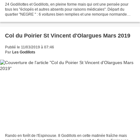
24 Godillottes et Godillots, en pleine forme mais qui ont une pensée pour
tous les "éclopés et autres absents pour raisons médicales". Départ du
quartier "NEGRE " : 6 voitures bien remplies et une remorque normande
bien chargée en victuailles mais peu...
Col du Poirier St Vincent d'Olargues Mars 2019
Publié le 11/03/2019 à 07:46
Par
Les Godillots
Rando en forêt de l'Espinouse. 8 Godillots en cette matinée fraîche mais