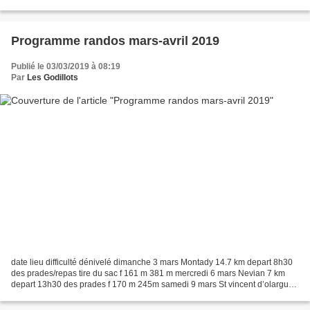
parcours, les mêmes descriptifs...
Programme randos mars-avril 2019
Publié le 03/03/2019 à 08:19
Par
Les Godillots
date lieu difficulté dénivelé dimanche 3 mars Montady 14.7 km depart 8h30
des prades/repas tire du sac f 161 m 381 m mercredi 6 mars Nevian 7 km
depart 13h30 des prades f 170 m 245m samedi 9 mars St vincent d’olargue
12.2 km depart 8h30 des prades/repas...