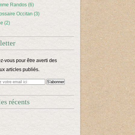
mme Randos
(6)
lossaire Occitan
(3)
ce
(2)
etter
-vous pour être averti des
x articles publiés.
les récents