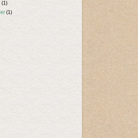
s
(1)
ier
(1)