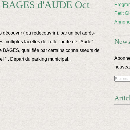
à BAGES d'AUDE Oct
Progra
Petit G
Annon
 découvrir ( ou redécouvrir ), par un bel après-
Newsl
s multiples facettes de cette "perle de l'Aude"
 de BAGES, qualifiée par certains connaisseurs de "
Abonnez
el " . Départ du parking municipal...
nouveau
Artic