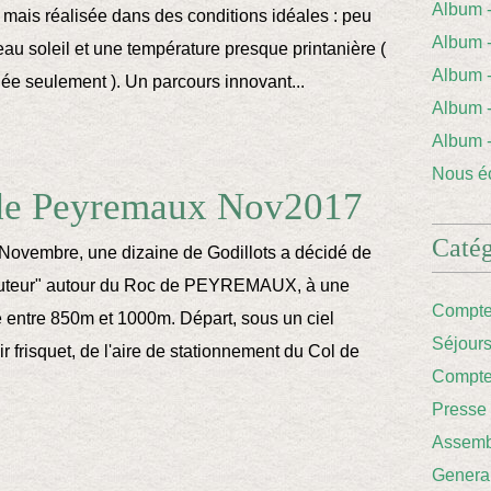
Album
mais réalisée dans des conditions idéales : peu
Album 
eau soleil et une température presque printanière (
Album
née seulement ). Un parcours innovant...
Album
Album
Nous éc
de Peyremaux Nov2017
Catég
ovembre, une dizaine de Godillots a décidé de
auteur" autour du Roc de PEYREMAUX, à une
Compte
le entre 850m et 1000m. Départ, sous un ciel
Séjour
 frisquet, de l'aire de stationnement du Col de
Compte
Presse
Assemb
Genera