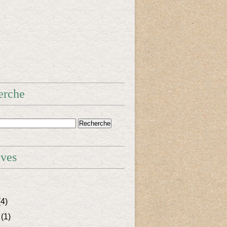
erche
ives
4)
(1)