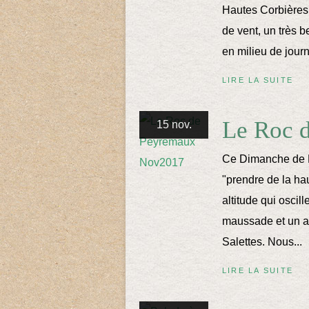
Hautes Corbières 
de vent, un très b
en milieu de jour
LIRE LA SUITE
Le Roc 
15 nov.
Ce Dimanche de N
"prendre de la h
altitude qui oscil
maussade et un air
Salettes. Nous...
LIRE LA SUITE