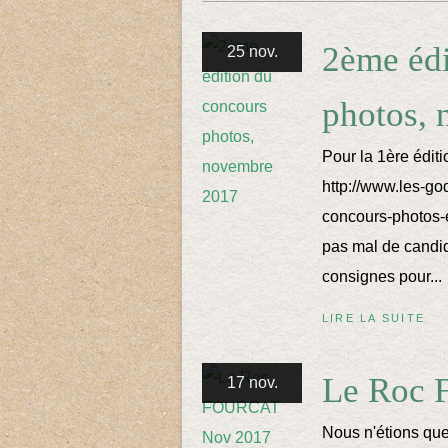
2ème édi
25 nov.
photos,
Pour la 1ère éditi
http://www.les-go
concours-photos-
pas mal de candid
consignes pour...
LIRE LA SUITE
Le Roc
17 nov.
Nous n'étions que