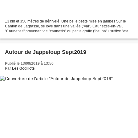
13 km et 350 mètres de dénivelé. Une belle petite mise en jambes Sur le
Canton de Lagrasse, se love dans une vallée ("val") Caunettes-en-Val,
"Caunettes" provenant de "caunettis" ou petite grotte ("cauna"+ suffixe "eta").
Petit village d'une cinquantaine...
Autour de Jappeloup Sept2019
Publié le 13/09/2019 à 13:50
Par
Les Godillots