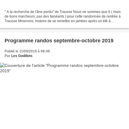
" A la recherche de l'âne perdu" de Trausse Nous ne sommes que 6 ( mais
de bons marcheurs, pas des fainéants ) pour cette randonnée de rentrée à
Trausse Minervois, histoire de se remettre en jambes après un été à
flemmarder. Et l'occasion peut-être de...
Programme randos septembre-octobre 2019
Publié le 11/09/2019 à 08:49
Par
Les Godillots