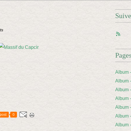
Suiv
ts
Page
Album 
Album 
Album
Album
Album 
post
0
Album
Album