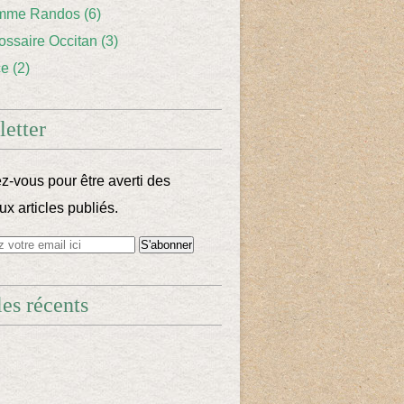
mme Randos
(6)
lossaire Occitan
(3)
ce
(2)
etter
-vous pour être averti des
x articles publiés.
les récents