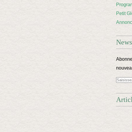
Progra
Petit G
Annon
Newsl
Abonnez
nouveau
Artic