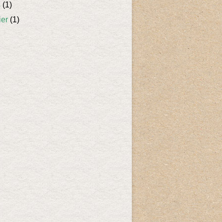
s
(1)
ier
(1)