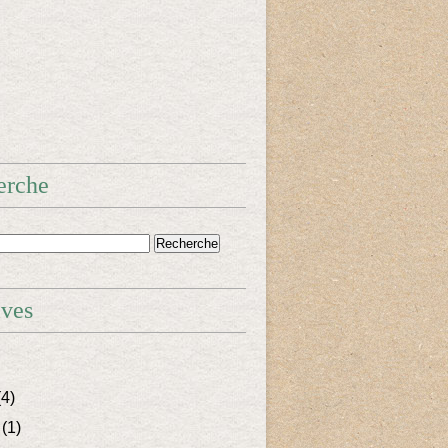
erche
ives
4)
(1)