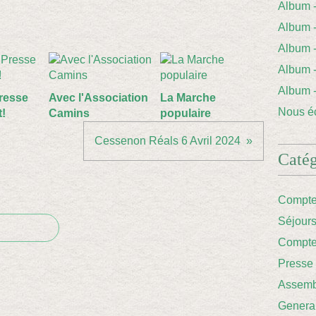
Album
Album 
Album
Album
Album
resse
Avec l'Association
La Marche
Nous éc
t!
Camins
populaire
Cessenon Réals 6 Avril 2024
Catég
Compte
Séjour
Compte
Presse
Assemb
Genera