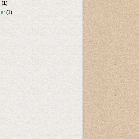
s
(1)
ier
(1)