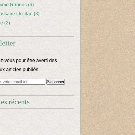
mme Randos
(6)
lossaire Occitan
(3)
ce
(2)
etter
-vous pour être averti des
x articles publiés.
les récents