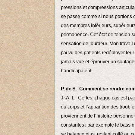
pressions et compressions articula
se passe comme si nous portions 
des membres inférieurs, supérieur
permanence. Cet état de tension se 
sensation de lourdeur. Mon travail 
j’ai vu des patients redéployer leu
jamais vue et éprouver un soulage
handicapaient.
P. de S. Comment se rendre com
J.-A. L. Certes, chaque cas est par
du corps et l’apparition des troub
proviennent de l’histoire personne
constantes : par exemple le bassin 
se balance plus, restant collé au c