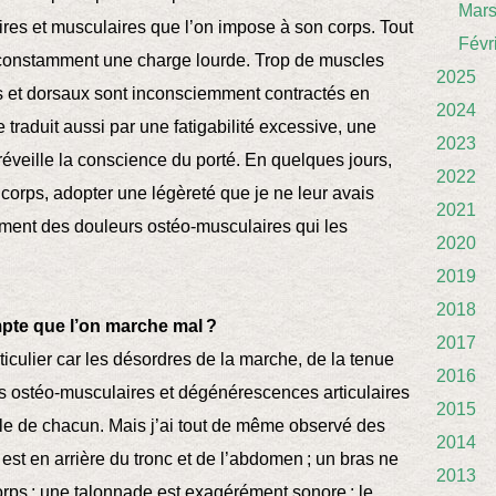
Mar
ires et musculaires que l’on impose à son corps. Tout
Févr
constamment une charge lourde. Trop de muscles
2025
s et dorsaux sont inconsciemment contractés en
2024
traduit aussi par une fatigabilité excessive, une
2023
réveille la conscience du porté. En quelques jours,
2022
r corps, adopter une légèreté que je ne leur avais
2021
ment des douleurs ostéo-musculaires qui les
2020
2019
2018
pte que l’on marche mal ?
2017
ticulier car les désordres de la marche, de la tenue
2016
les ostéo-musculaires et dégénérescences articulaires
2015
lle de chacun. Mais j’ai tout de même observé des
2014
est en arrière du tronc et de l’abdomen ; un bras ne
2013
orps ; une talonnade est exagérément sonore ; le