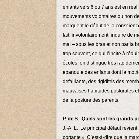
enfants vers 6 ou 7 ans est en réal
mouvements volontaires ou non de
marquent le début de la conscien
fait, involontairement, induire de m
mal – sous les bras et non par la b
trop souvent, ce qui l’incite à réd
écoles, on distingue très rapidement
épanouie des enfants dont la motrici
défaillante, des rigidités des mem
mauvaises habitudes posturales et
de la posture des parents.
P. de S. Quels sont les grands 
J.-A. L. Le principal défaut revien
portante ». C’est-à-dire que la ma