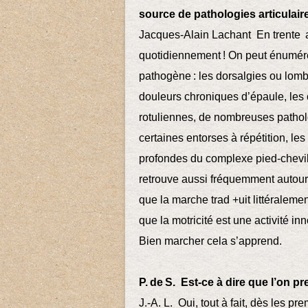
source de pathologies articulair
Jacques-Alain Lachant En trente an
quotidiennement ! On peut énumére
pathogène : les dorsalgies ou lomb
douleurs chroniques d’épaule, les c
rotuliennes, de nombreuses patholog
certaines entorses à répétition, le
profondes du complexe pied-chevil
retrouve aussi fréquemment autour
que la marche trad +uit littéralemen
que la motricité est une activité in
Bien marcher cela s’apprend.
P. de S. Est-ce à dire que l’on 
J.-A. L. Oui, tout à fait, dès les pre