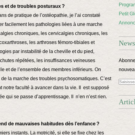
Progra
es et de troubles posturaux ?
Petit G
s de pratique de l’ostéopathie, je l’ai constaté
Annon
r facilement les pathologies liées à une marche
algies chroniques, les cervicalgies chroniques, les
Newsl
oxarthroses, les arthroses fémoro-tibiales et
ies par instabilité de la cheville et du pied,
s chutes répétées, les insuffisances veineuses
Abonnez
le et de l’ensemble des membres inférieurs. On
nouveau
 de la marche des troubles psychosomatiques. C’est
t notre faculté à avancer dans la vie. Il est supposé
née qui se passe d’apprentissage. Il n’en n’est rien.
Artic
prend de mauvaises habitudes dès l’enfance ?
miers instants. La motricité, si elle se fixe chez les