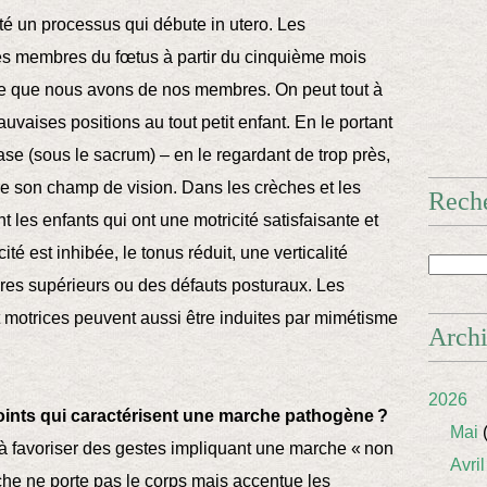
ité un processus qui débute in utero. Les
s membres du fœtus à partir du cinquième mois
ce que nous avons de nos membres. On peut tout à
auvaises positions au tout petit enfant. En le portant
ase (sous le sacrum) – en le regardant de trop près,
uire son champ de vision. Dans les crèches et les
Rech
 les enfants qui ont une motricité satisfaisante et
té est inhibée, le tonus réduit, une verticalité
bres supérieurs ou des défauts posturaux. Les
 motrices peuvent aussi être induites par mimétisme
Arch
2026
points qui caractérisent une marche pathogène ?
Mai
(
t à favoriser des gestes impliquant une marche « non
Avril
rche ne porte pas le corps mais accentue les