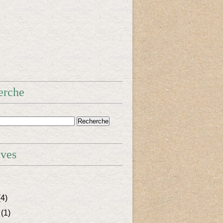
erche
ives
4)
(1)