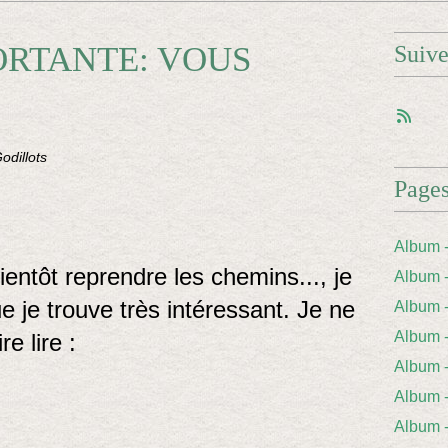
ORTANTE: VOUS
Suiv
odillots
Page
Album 
ientôt reprendre les chemins..., je
Album 
e je trouve très intéressant. Je ne
Album
Album
re lire :
Album 
Album
Album