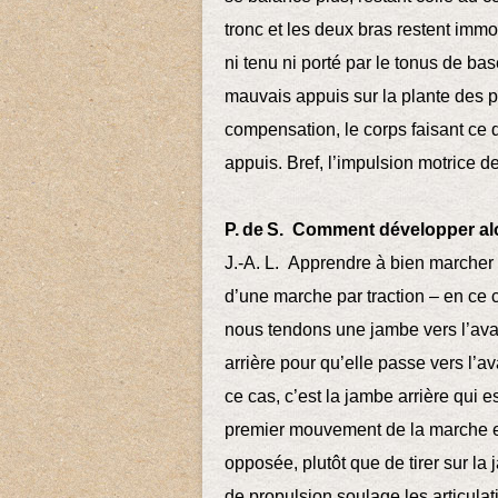
tronc et les deux bras restent imm
ni tenu ni porté par le tonus de ba
mauvais appuis sur la plante des p
compensation, le corps faisant ce q
appuis. Bref, l’impulsion motrice 
P. de S. Comment développer alo
J.-A. L. Apprendre à bien marcher 
d’une marche par traction – en ce 
nous tendons une jambe vers l’ava
arrière pour qu’elle passe vers l’a
ce cas, c’est la jambe arrière qui e
premier mouvement de la marche en
opposée, plutôt que de tirer sur la
de propulsion soulage les articulati