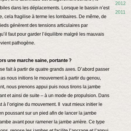
2012
obiles dans les déplacements. Lorsque le bassin n’est
2011
se, cela fragilise à terme les lombaires. De même, de
ieds génèrent des tensions articulaires par
u’il faut pour garder l’équilibre malgré les mauvais
devient pathogène.
rs une marche saine, portante ?
se fait à partir de quatre grands axes. D’abord passer
cas nous initions le mouvement à partir du genou,
nt, nous prenons appui puis nous tirons la jambe
vant et ainsi de suite – à un mode de propulsion. Dans
st à l’origine du mouvement. Il vaut mieux initier le
 poussant sur un pied afin de lancer la jambe
 jambe avant pour ramener la jambe arrière. Ce type
ons, repose les jambes et facilite l’ancrage et l’appui