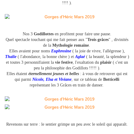
!!!! ).
Nos 3
Godillottes
en profitent pour faire une pause.
Quel spectacle touchant qui me fait penser aux "
Trois grâces
" , divinités
de la
Mythologie romaine
.
Elles avaient pour noms
Euphrosine
( la joie de vivre, l'allégresse ),
Thalie
( l'abondance, la bonne chère ) et
Aglaé
( la beauté, la splendeur )
et toutes 3 personnifiaient la
vie festive
, l'exaltation du
plaisir
( c'est un
peu la philosophie des Godillots !!!!! ).
Elles étaient
éternellement jeunes et belles
: à vous de retrouver qui est
qui parmi
Nicole, Elsa et Viviane
, sur ce tableau de
Botticelli
représentant les 3 Grâces en train de danser.
Revenons sur terre : le sentier grimpe un peu avec le soleil qui apparaît.