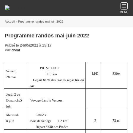
MENU
Accueil
» Programme randos mai-juin 2022
Programme randos mai-juin 2022
Publié le 24/05/2022 à 15:17
Par
domi
PIC ST LOUP
Samedi
M/D
520m
11.5km
28 mai
Départ 8h30 des Prades/ repas tiré du
sac
Jeudi 2 au
Dimanche5
Voyage dans le Vercors
juin
Mercredi
CRUZY
F
72 m
8 juin
Bois de Sériège 7.2 km
Départ 8h30 des Prades