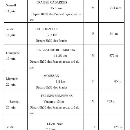
FRAISSE CABARDES
Samedi
M
224 mm
15.5 km
11 juin
Départ 8h30 des Prades/ repas tiré du
sac
Jeudi
TOUROUZELLE
F
94 m
16 juin
7.2 km
Départ 8h30 des Prades
LA BASTIDE ROUAIROUX
Dimanche
M
473 m
11.35 km
19 juin
Départ 8h30 des Prades/ repas tiré du
sac
MOUSSAN
Mercredi
F
65 m
8.8 km
22 juin
Départ 8h30 des Prades
FELINES MINERVOIS
M
433 m
Samedi
Ventajou 13km
25 juin
Départ 8h30 des Prades/ repas tiré du
sac
LEZIGNAN
Jeudi
F
125 m
7.7 km