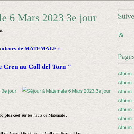
le 6 Mars 2023 3e jour
Suiv
ts
 hauteurs de MATEMALE :
Page
e Creu au Coll del Torn "
Album 
Album 
Album
Album
Album 
ndo
plus cool
sur les hauts de Matemale .
Album
Album
ll de Creu
. Direction : le
Coll del Torn
à 4 km.