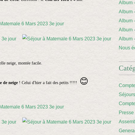
Album
Album 
Album
Album
Album
Nous éc
lle neige, montée facile.
Catég
😊
 de neige
! Celui d'hier a fait des petits !!!!!
Compte
Séjour
Compte
Presse
Assemb
Genera