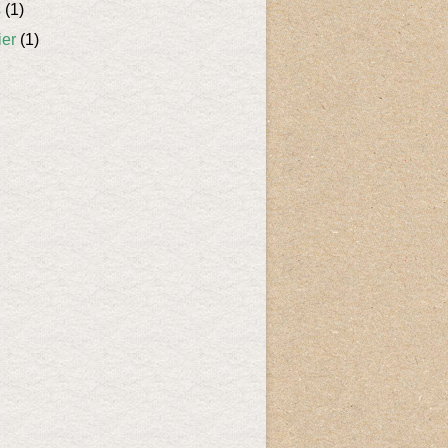
s
(1)
ier
(1)