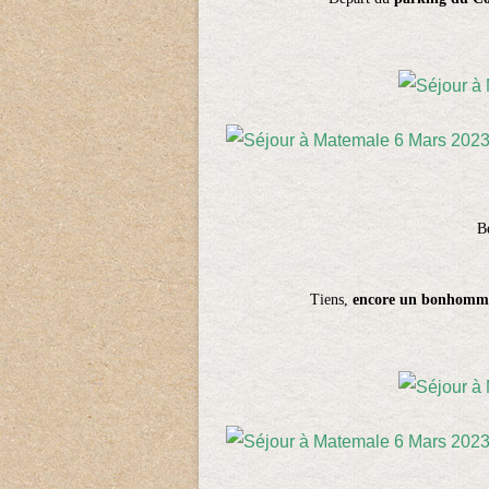
Be
Tiens,
encore un
bonhomme