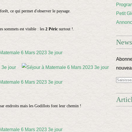
Progra
forêt, ce qui permet d'observer le paysage.
Petit G
Annon
es sommets est visible : les
2 Péric
surtout !.
Newsl
Abonnez
nouveau
Artic
r endroits mais les Godillots font leur chemin !