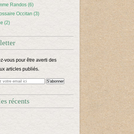
mme Randos
(6)
lossaire Occitan
(3)
ce
(2)
etter
-vous pour être averti des
x articles publiés.
les récents