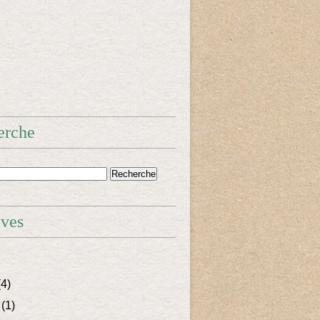
erche
ives
4)
(1)