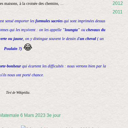
2012
es maisons, à la croisée des chemins, ...
2011
 est sensé emporter les
formules sacrées
qui sont imprimées dessus
onnes qui les reçoivent : on les appelle
"loungta"
ou
chevaux du
verte ou jaune
, on y distingue souvent le dessin d'
un cheval
( un
😂
Poulain ?)
orte-bonheur
qui écartent les difficultés : nous verrons bien par la
 s'ils nous ont porté chance.
.
Tiré de Wikipédia