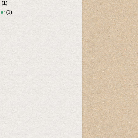
s
(1)
ier
(1)