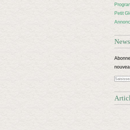
Progra
Petit G
Annon
Newsl
Abonnez
nouveau
Artic