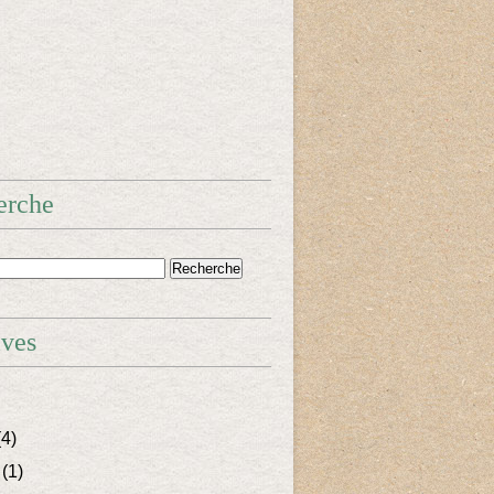
erche
ives
4)
(1)