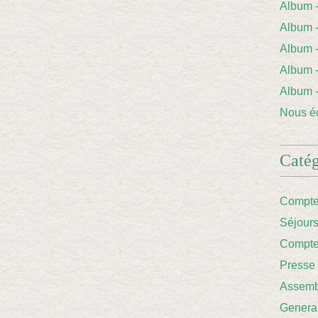
Album
Album 
Album
Album
Album
Nous éc
Catég
Compte
Séjour
Compte
Presse
Assemb
Genera