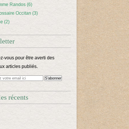
mme Randos
(6)
lossaire Occitan
(3)
ce
(2)
etter
-vous pour être averti des
x articles publiés.
les récents