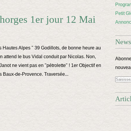
Progra
Petit G
horges 1er jour 12 Mai
Annon
Newsl
es Hautes Alpes " 39 Godillots, de bonne heure au
on attend le bus Vidal conduit par Nicolas. Non,
Abonnez
Janot ne vient pas en "pétrolette" ! 1er Objectif en
nouveau
des Baux-de-Provence. Traversée...
Artic