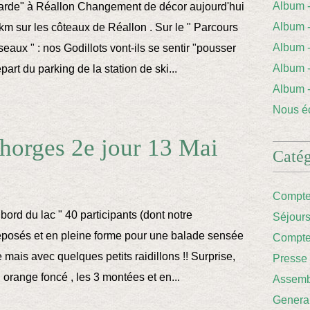
Album
rde" à Réallon Changement de décor aujourd'hui
Album 
km sur les côteaux de Réallon . Sur le " Parcours
Album
aux " : nos Godillots vont-ils se sentir "pousser
Album
part du parking de la station de ski...
Album
Nous éc
horges 2e jour 13 Mai
Catég
Compte
ord du lac " 40 participants (dont notre
Séjour
reposés et en pleine forme pour une balade sensée
Compte
ne mais avec quelques petits raidillons !! Surprise,
Presse
En orange foncé , les 3 montées et en...
Assemb
Genera