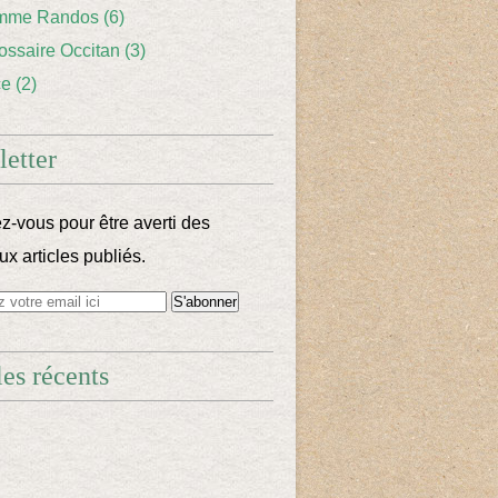
mme Randos
(6)
lossaire Occitan
(3)
ce
(2)
etter
-vous pour être averti des
x articles publiés.
les récents