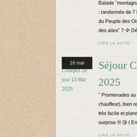
Balade "montagna
: randonnée de 7 
du Peuple des Oise
des ailes" ? 🦅 Dé
LIRE LA SUITE
Séjour C
16 mai
2025
" Promenades au b
chauffeur), bien 
très facile et pla
surprise !!! 😘 ( 
LIRE LA SUITE