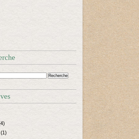
erche
ives
4)
(1)