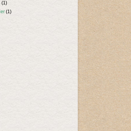
s
(1)
ier
(1)