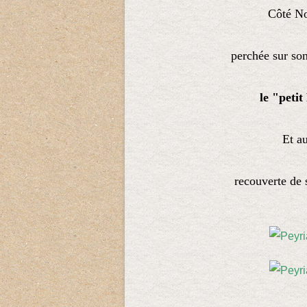
Côté No
perchée sur so
le "peti
Et a
recouverte de 