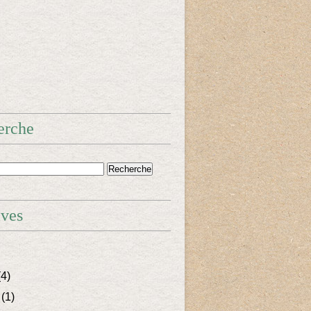
erche
ives
4)
(1)