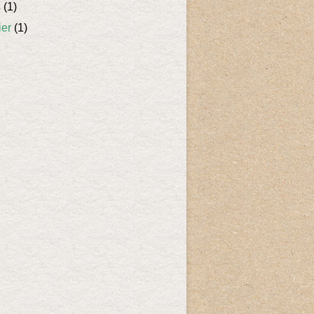
s
(1)
ier
(1)