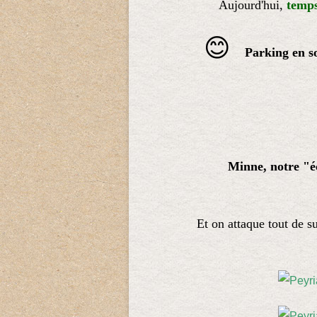
Aujourd'hui,
temps
😊
Parking en so
Minne, notre "é
Et on attaque tout de s