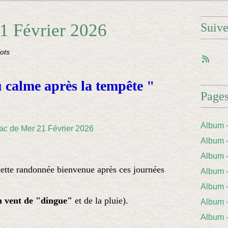
1 Février 2026
Suiv
lots
 calme après la tem
pête "
Page
Album 
Album 
Album
cette randonnée bienvenue après ces journées
Album
Album 
n vent de "dingue"
et de la pluie).
Album
Album