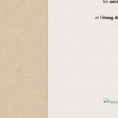
les
anci
et l'
étang d