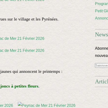
Progra
Petit G
Annon
ues sur le village et les Pyrénées.
Newsl
Abonnez
nouveau
 jaunes qui annoncent le printemps :
Artic
Ajoncs à petites fleurs
.