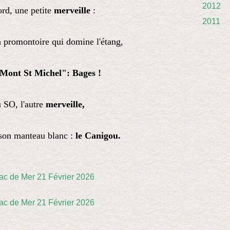
2012
rd, une petite
merveille
:
2011
n promontoire qui domine l'étang,
t Mont St Michel": Bages !
u SO, l'autre
merveille,
son manteau blanc :
le Canigou.