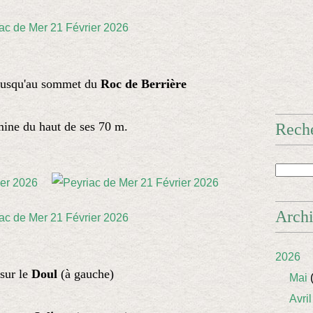
 jusqu'au sommet du
Roc de Berrière
ine du haut de ses 70 m.
Rech
Arch
2026
sur le
Doul
(à gauche)
Mai
(
Avril