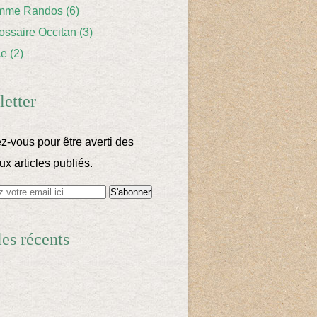
mme Randos
(6)
lossaire Occitan
(3)
ce
(2)
etter
-vous pour être averti des
x articles publiés.
les récents