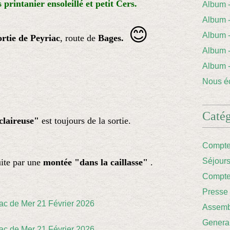
 printanier ensoleillé et petit Cers.
Album
Album 
😊
Album
rtie de Peyriac
, route de
Bages.
Album
Album
Nous éc
Catég
claireuse"
est toujours de la sortie.
Compte
Séjour
uite par une
montée "dans la caillasse"
.
Compte
Presse
Assemb
Genera