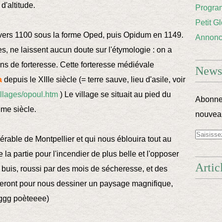
d'altitude.
Progra
Petit G
 vers 1100 sous la forme Oped, puis Opidum en 1149.
Annon
es, ne laissent aucun doute sur l'étymologie : on a
ens de forteresse. Cette forteresse médiévale
Newsl
a
depuis le XIIIe siècle (= terre sauve, lieu d'asile, voir
villages/opoul.htm
) Le village se situait au pied du
Abonnez
ème siècle.
nouveau
'érable de Montpellier et qui nous éblouira tout au
e la partie pour l'incendier de plus belle et l'opposer
Artic
 buis, roussi par des mois de sécheresse, et des
eront pour nous dessiner un paysage magnifique,
ggg poèteeee)