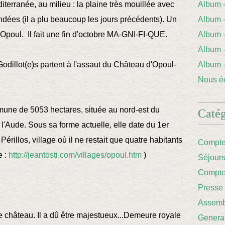
iterranée, au milieu : la plaine très mouillée avec
Album
dées (il a plu beaucoup les jours précédents). Un
Album 
d'Opoul. Il fait une fin d'octobre MA-GNI-FI-QUE.
Album
Album
odillot(e)s partent à l'assaut du Château d'Opoul-
Album
Nous éc
mune de 5053 hectares, située au nord-est du
Catég
 l'Aude. Sous sa forme actuelle, elle date du 1er
Périllos, village où il ne restait que quatre habitants
Compte
e :
http://jeantosti.com/villages/opoul.htm
)
Séjour
Compte
Presse
Assemb
e château. Il a dû être majestueux...Demeure royale
Genera