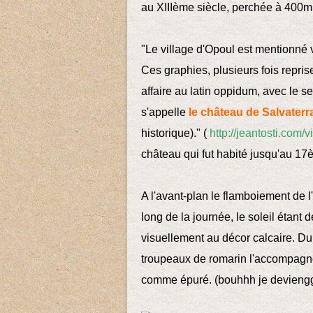
au XIIIème siècle, perchée à 400m 
"Le village d'Opoul est mentionné
Ces graphies, plusieurs fois repris
affaire au latin oppidum, avec le s
s'appelle
le château de Salvaterr
historique)." (
http://jeantosti.com/
château qui fut habité jusqu'au 17
A l'avant-plan le flamboiement de l
long de la journée, le soleil étant d
visuellement au décor calcaire. Du
troupeaux de romarin l'accompagn
comme épuré. (bouhhh je devieng