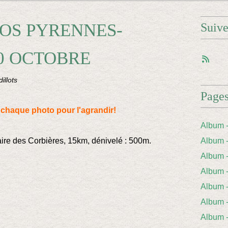
OS PYRENNES-
Suiv
0 OCTOBRE
illots
Page
r chaque photo pour l'agrandir!
Album 
e des Corbières, 15km, dénivelé : 500m.
Album 
Album
Album
Album 
Album
Album