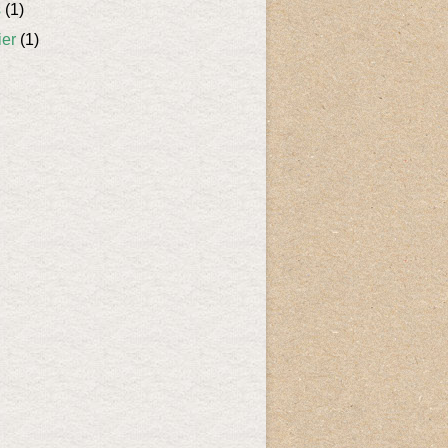
s
(1)
ier
(1)