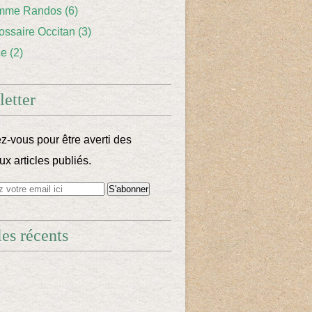
mme Randos
(6)
lossaire Occitan
(3)
ce
(2)
etter
-vous pour être averti des
x articles publiés.
les récents