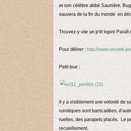
et son célèbre abbé Saunière, Bug
sauvera de la fin du monde en d
Trouvez-y vite un p'tit lopin! Paraît
Pour délirer :
http://www.societe-p
Petit tour :
Il y a visiblement une volonté de s
ruinitiques sont barricadées, d'autr
ruelles, des parapets placés. Le p
recueillement.