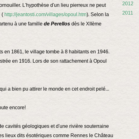
2012
rnouiller. L'hypothèse d'un lieu pierreux ne peut
2011
 (
http://jeantosti.com/villages/opoul.htm
). Selon la
artenu à une famille
de Perellos
dès le XIIème
 en 1861, le village tombe à 8 habitants en 1946.
istrée en 1916. Lors de son rattachement à Opoul
i a bien pu attirer le monde en cet endroit pelé...
doute encore!
 de cavités géologiques et d'une rivière souterraine
es lieux dits ésotériques comme Rennes le Château