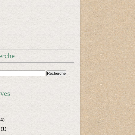
erche
ives
4)
(1)