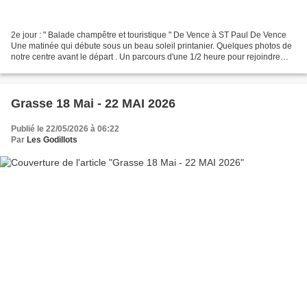
2e jour : " Balade champêtre et touristique " De Vence à ST Paul De Vence
Une matinée qui débute sous un beau soleil printanier. Quelques photos de
notre centre avant le départ . Un parcours d'une 1/2 heure pour rejoindre
VENCE. La ville de VENCE. Notre...
Grasse 18 Mai - 22 MAI 2026
Publié le 22/05/2026 à 06:22
Par
Les Godillots