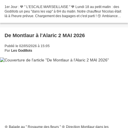
1er Jour : 💙 " L'ESCALE MARSEILLAISE " 💙 Lundi 18 au petit matin : des
Godillots un peu "dans les vap" à 6H du matin. Notre chauffeur Nicolas était
là à l'heure prévue. Chargement des bagages et c'est parti ! 😚 Ambiance
plutôt calme dans le bus. RRRRRR...
De Montlaur à l'Alaric 2 MAI 2026
Publié le 02/05/2026 à 15:05
Par
Les Godillots
🌼 Balade au " Royaume des fleurs " 🌼 Direction Montlaur dans les