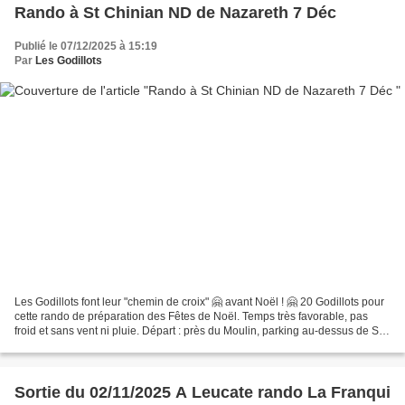
Rando à St Chinian ND de Nazareth 7 Déc
Publié le 07/12/2025 à 15:19
Par
Les Godillots
Les Godillots font leur "chemin de croix" 🤗 avant Noël ! 🤗 20 Godillots pour
cette rando de préparation des Fêtes de Noël. Temps très favorable, pas
froid et sans vent ni pluie. Départ : près du Moulin, parking au-dessus de St
Chinian qui offre une vue...
Sortie du 02/11/2025 A Leucate rando La Franqui