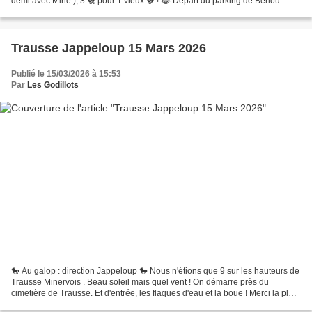
demi avec Mine ), 3 🐔 pour 1 vieux 🐓 ! 😂 Départ du parking de Berlou
(près du bistrot 😀 ) On traverse...
Trausse Jappeloup 15 Mars 2026
Publié le 15/03/2026 à 15:53
Par
Les Godillots
🐎 Au galop : direction Jappeloup 🐎 Nous n'étions que 9 sur les hauteurs de
Trausse Minervois . Beau soleil mais quel vent ! On démarre près du
cimetière de Trausse. Et d'entrée, les flaques d'eau et la boue ! Merci la pluie
(qui pourtant est bénéfique). Après...