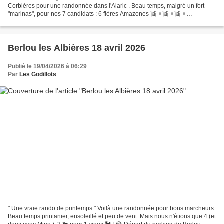
Corbières pour une randonnée dans l'Alaric . Beau temps, malgré un fort
"marinas", pour nos 7 candidats : 6 fières Amazones 👯 ♀️👯 ♀️👯 ♀️
emmenées par un guide fringant et chanceux !!!!!!...
Berlou les Albières 18 avril 2026
Publié le 19/04/2026 à 06:29
Par
Les Godillots
" Une vraie rando de printemps " Voilà une randonnée pour bons marcheurs.
Beau temps printanier, ensoleillé et peu de vent. Mais nous n'étions que 4 (et