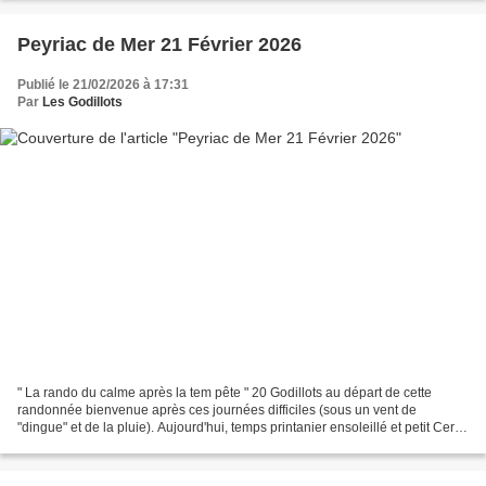
Peyriac de Mer 21 Février 2026
Publié le 21/02/2026 à 17:31
Par
Les Godillots
" La rando du calme après la tem pête " 20 Godillots au départ de cette
randonnée bienvenue après ces journées difficiles (sous un vent de
"dingue" et de la pluie). Aujourd'hui, temps printanier ensoleillé et petit Cers.
😊 Parking en sortie de Peyriac,...