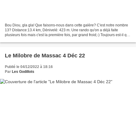
Bou Diou, gla gla! Que faisons-nous dans cette galère? C'est notre nombre
13? Distance:13.4 km, Dénivelé: 423 m. Une rando qu'on a déjà faite
plusieurs fois mais c'est la première fois, par grand froid;-) Toujours est-il que
je n'aurai pas beaucoup de...
Le Milobre de Massac 4 Déc 22
Publié le 04/12/2022 à 18:16
Par
Les Godillots