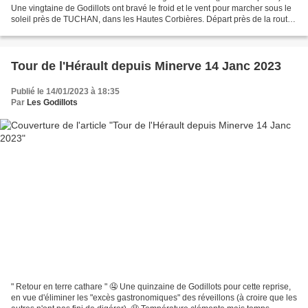
Une vingtaine de Godillots ont bravé le froid et le vent pour marcher sous le
soleil près de TUCHAN, dans les Hautes Corbières. Départ près de la route
départementale que l'on va longer...
Tour de l'Hérault depuis Minerve 14 Janc 2023
Publié le 14/01/2023 à 18:35
Par
Les Godillots
" Retour en terre cathare " 🤤 Une quinzaine de Godillots pour cette reprise,
en vue d'éliminer les "excès gastronomiques" des réveillons (à croire que les