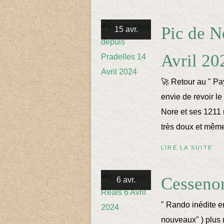
Pic de N
15 avr.
Avril 20
🚀 Retour au " Pay
envie de revoir le
Nore et ses 1211 
très doux et même
LIRE LA SUITE
Cessenon
6 avr.
" Rando inédite en
nouveaux" ) plus 