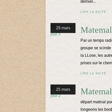
dernier...
LIRE LA SUITE
Matemale
29 mars
Par un temps radi
groupe se scinde 
la LLose, les autr
prises sur le chemi
LIRE LA SUITE
Matemale
25 mars
départ matinal po
longeons les bords 