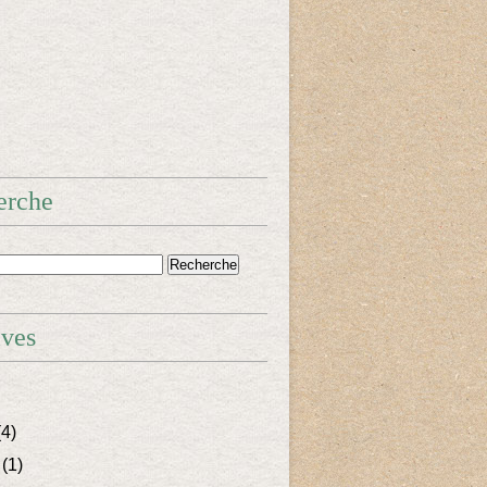
erche
ives
4)
(1)