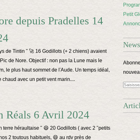
Progra
Petit G
ore depuis Pradelles 14
Annon
24
Newsl
s de Tintin " 🚀 16 Godillots (+ 2 chiens) avaient
 Pic de Nore. Objectif : non pas la Lune mais le
Abonnez
m, le plus haut sommet de l'Aude. Un temps idéal,
nouveau
 chaud avec un petit vent marin....
Artic
 Réals 6 Avril 2024
 terre héraultaise " 😄 20 Godillots ( avec 2 "petits
nos 2 toutous habituels, 😄 au rdv près de