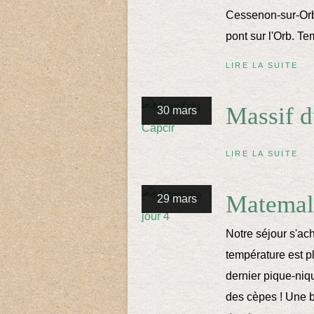
Cessenon-sur-Orb 
pont sur l'Orb. T
LIRE LA SUITE
Massif d
30 mars
LIRE LA SUITE
Matemale
29 mars
Notre séjour s'ach
température est p
dernier pique-ni
des cèpes ! Une ba