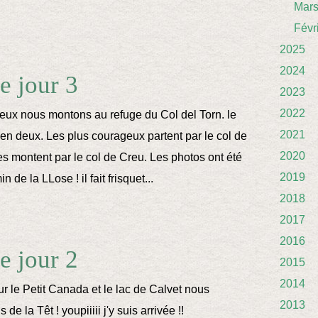
Mar
Févr
2025
2024
 jour 3
2023
2022
eux nous montons au refuge du Col del Torn. le
2021
en deux. Les plus courageux partent par le col de
2020
es montent par le col de Creu. Les photos ont été
2019
n de la LLose ! il fait frisquet...
2018
2017
2016
 jour 2
2015
2014
ur le Petit Canada et le lac de Calvet nous
2013
de la Têt ! youpiiiii j'y suis arrivée !!