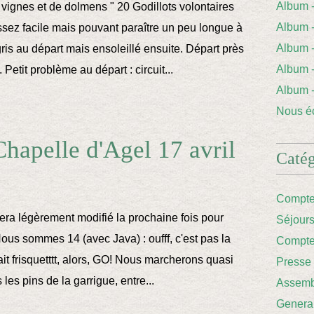
Album
vignes et de dolmens " 20 Godillots volontaires
Album 
sez facile mais pouvant paraître un peu longue à
Album
ris au départ mais ensoleillé ensuite. Départ près
Album
 Petit problème au départ : circuit...
Album
Nous éc
Chapelle d'Agel 17 avril
Catég
Compte
era légèrement modifié la prochaine fois pour
Séjour
Nous sommes 14 (avec Java) : oufff, c'est pas la
Compte
fait frisquetttt, alors, GO! Nous marcherons quasi
Presse
 les pins de la garrigue, entre...
Assemb
Genera