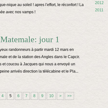
2012
e-nique au soleil ! apres l'effort, le réconfort ! La
2011
inée avec nos vamps !
 Matemale: jour 1
yeux randonneurs à partir mardi 12 mars en
male et de la station des Angles dans le Capcir.
es et coucou à Jacques qui nous a envoyé un
eine arrivés direction la télécabine et le Pla...
2
3
4
4
5
6
7
8
9
10
>
>>
0
0
0