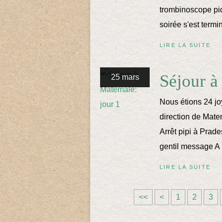
trombinoscope piqu
soirée s'est term
LIRE LA SUITE
Séjour à
25 mars
Nous étions 24 jo
direction de Mate
Arrêt pipi à Prad
gentil message A p
LIRE LA SUITE
<<
<
1
2
3