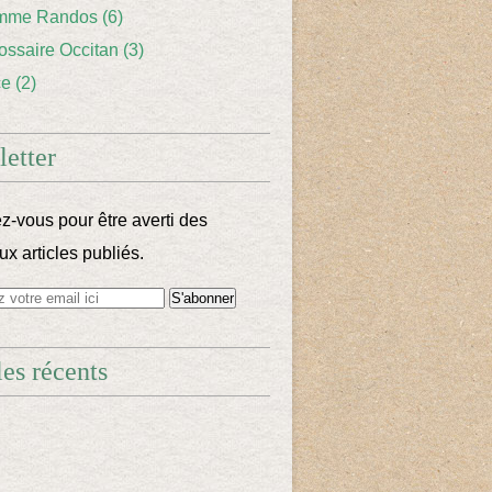
mme Randos
(6)
lossaire Occitan
(3)
ce
(2)
etter
-vous pour être averti des
x articles publiés.
les récents