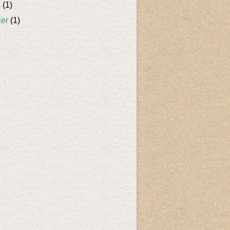
s
(1)
ier
(1)