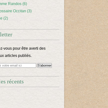
mme Randos
(6)
lossaire Occitan
(3)
ce
(2)
etter
-vous pour être averti des
x articles publiés.
les récents