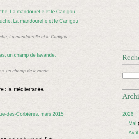
che, La mandourelle et le Canigou
Rech
as, un champ de lavande.
re : la méditerranée.
Arch
2026
Mai
(
Avril
es qui en brassent l'air...