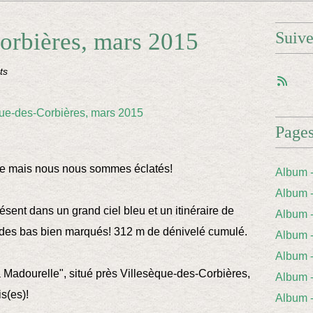
orbières, mars 2015
Suiv
ts
Page
ne mais nous nous sommes éclatés!
Album 
Album 
sent dans un grand ciel bleu et un itinéraire de
Album
t des bas bien marqués! 312 m de dénivelé cumulé.
Album
Album 
 Madourelle", situé près Villesèque-des-Corbières,
Album
is(es)!
Album