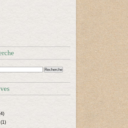
erche
ives
4)
(1)