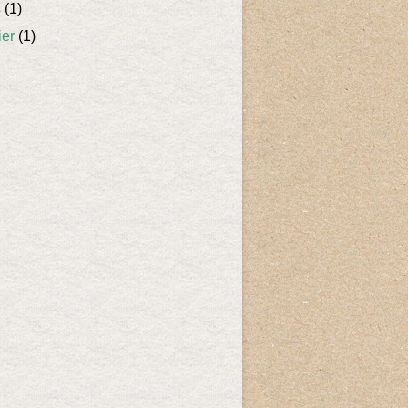
s
(1)
ier
(1)