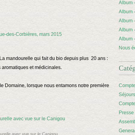
Album
Album 
Album
Album
Album
Nous éc
 mandourelle qui fait du bio depuis plus 20 ans :
Catég
es aromatiques et médicinales.
 le Domaine,
lorsque nous entamons notre première
Compte
Séjour
Compte
Presse
Assemb
Genera
relle avec vue sur le Canigou