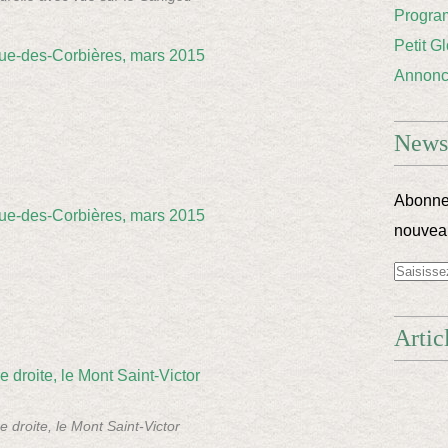
Progra
Petit G
Annon
Newsl
Abonnez
nouveau
Artic
e droite, le Mont Saint-Victor