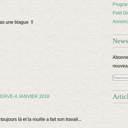
Progra
Petit G
Annon
pas une blague !!
Newsl
Abonnez
nouveau
Artic
ujours là et la rouille a fait son travail...