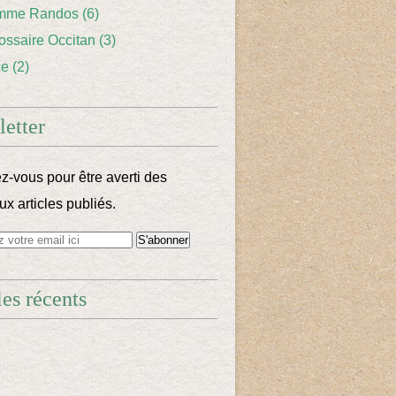
mme Randos
(6)
lossaire Occitan
(3)
ce
(2)
etter
-vous pour être averti des
x articles publiés.
les récents