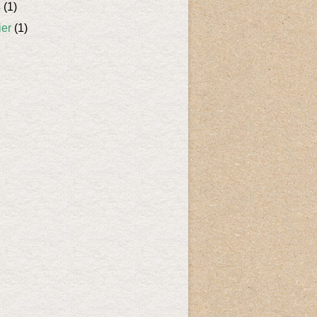
s
(1)
ier
(1)