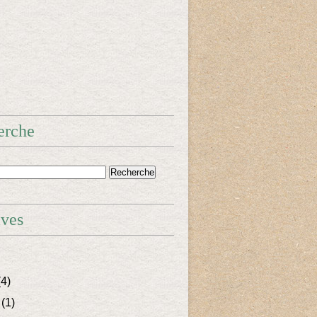
erche
ives
4)
(1)