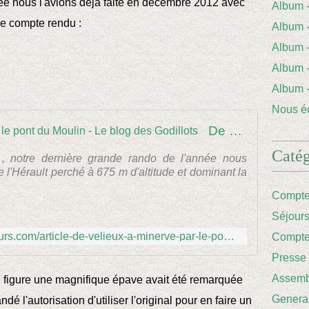
ée nous l'avions déjà faite en décembre 2012 avec
Album
 le compte rendu :
Album 
Album
Album
Album
Nous éc
De VELIEUX à MINERVE par le pont du Moulin - Le blog des Godillots
Catég
 notre dernière grande rando de l'année nous
de l'Hérault perché à 675 m d'altitude et dominant la
Compte
Séjour
http://www.les-godillots-baladeurs.com/article-de-velieux-a-minerve-par-le-pont-du-moulin-113694582.html
Compte
Presse
Assemb
ù figure une magnifique épave avait été remarquée
Genera
é l'autorisation d'utiliser l'original pour en faire un