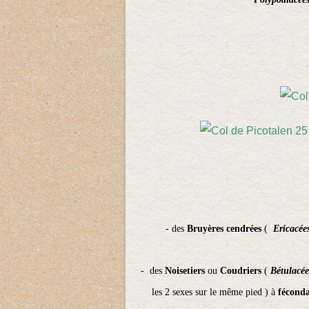
- des
Bruyères cendrées
(
Ericacée
- des
Noisetiers
ou
Coudriers
(
Bét
ulacée
les 2 sexes sur le même pied ) à
féconda