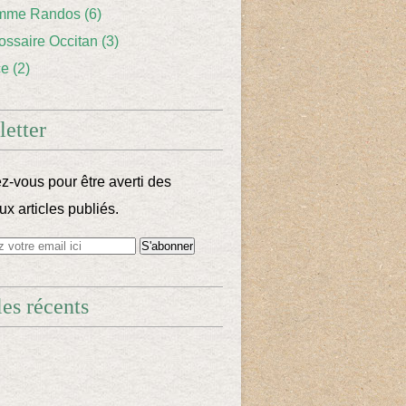
mme Randos
(6)
lossaire Occitan
(3)
ce
(2)
etter
-vous pour être averti des
x articles publiés.
les récents