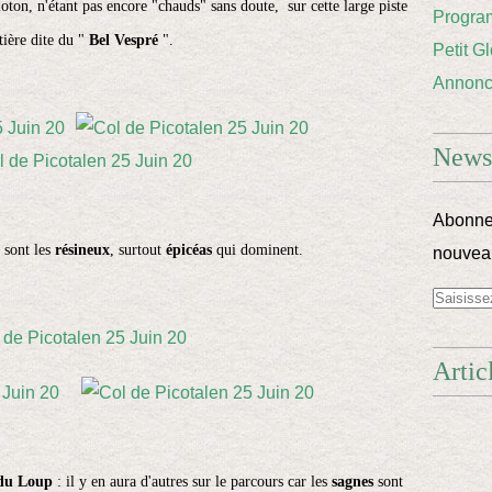
ton, n'étant pas encore "chauds" sans doute, sur cette large piste
Progra
tière dite du "
Bel Vespré
".
Petit G
Annon
Newsl
Abonnez
 sont les
résineux
, surtout
épicéas
qui dominent.
nouveau
Artic
du Loup
: il y en aura d'autres sur le parcours car les
sagnes
sont