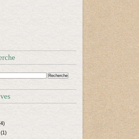
erche
ives
4)
(1)