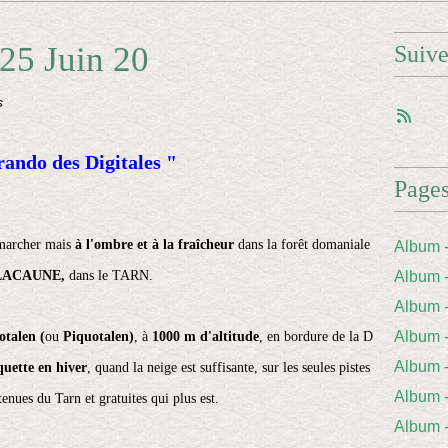
 25 Juin 20
Suiv
s
rando des Digitales "
Page
 marcher mais
à l'ombre et à la fraîcheur
dans la forêt domaniale
Album 
LACAUNE,
dans le TARN.
Album 
Album
Album
otalen (
ou
Piquotalen)
, à
1000 m d'altitude
, en bordure de la D
Album 
quette en hiver
, quand la neige est suffisante, sur les seules pistes
Album
tenues du Tarn et gratuites qui plus est.
Album