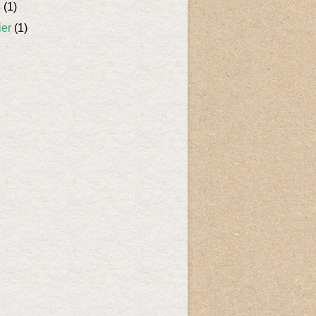
s
(1)
ier
(1)