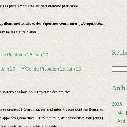
s la piste empruntée est parfaitement praticable.
apillons
inoffensifs et des
Vipérines communes
(
Boraginacées
)
aux belles fleurs bleues.
Rech
Arch
s sortons des bois pour traverser des prairies.
2026
s
se dressent (
Gentianacées
), plantes vivaces dont les fleurs, en
Mai
(
es appelées glomérules. Et tout autour, de nombreuses
Fougères
(
Avril
s
) caractéristiques des lieux humides.