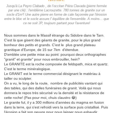
Jusqu'à La Peyro Clabado , de l’occitan Péira Clavada (pierre fermée
par une clé) : l'emblème Lacrouzette. 780 tonnes de granite sur un
socle d'1m²! Une autre pierre en forme de cale façonnée par l'érosion
entre le bloc et le socle assure l' équilibre de l'ensemble. A moins... que
ce ne soit JP, toujours partant pour l'aventure!
Nous sommes dans le Massif étrange du Sidobre dans le Tarn.
C'est là que gisent des géants de granite, pour le plus grand
bonheur des petits et grands. C'est le plus grand plateau
granitique d'Europe, de 15 sur 7km d'étendue.
D'emblée une petite mise au point: pourquoi deux orthographes
"granit" et granite" pour nous embrouiller, hein?
Le GRANITE est la roche composée de feldspath, mica et quartz.
C'est le terme minéralogique.
Le GRANIT est le terme commercial désignant le matériau à
tailler ou sculpter.
On a vu, le long de la route, nombre de publicités vantant qui
des tables, qui des dalles funéraires de granit. Voilà qui nous
donnera le repos très sécurisé vu la densité et la résistance de
cette roche! (Pas pour moi, chuis claustro 😂)
Le granite fut, il y a 300 millions d'années du magma en fusion
dans la terre, qui s'est refroidi vers la surface puis cristallisé. Puis
l'érosion a fait son oeuvre pour nous laisser nous esbaudir